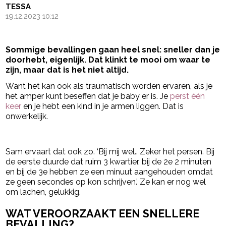
TESSA
19.12.2023 10:12
Sommige bevallingen gaan heel snel: sneller dan je
doorhebt, eigenlijk. Dat klinkt te mooi om waar te
zijn, maar dat is het niet altijd.
Want het kan ook als traumatisch worden ervaren, als je
het amper kunt beseffen dat je baby er is. Je
perst één
keer
en je hebt een kind in je armen liggen. Dat is
onwerkelijk.
- Advertentie -
powered by
Sam ervaart dat ook zo. ‘Bij mij wel.. Zeker het persen. Bij
de eerste duurde dat ruim 3 kwartier, bij de 2e 2 minuten
en bij de 3e hebben ze een minuut aangehouden omdat
ze geen secondes op kon schrijven.’ Ze kan er nog wel
om lachen, gelukkig.
WAT VEROORZAAKT EEN SNELLERE
BEVALLING?