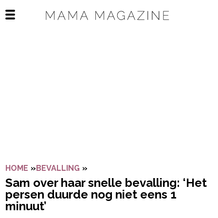
Navigatie overslaan
Open het mobiele menu
HOME
»
BEVALLING
»
SAM OVER HAAR SNELLE BEVALLI
Sam over haar snelle bevalling: ‘Het
persen duurde nog niet eens 1
minuut’