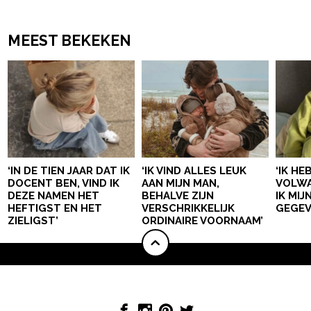
MEEST BEKEKEN
‘IN DE TIEN JAAR DAT IK
‘IK VIND ALLES LEUK
‘IK HE
DOCENT BEN, VIND IK
AAN MIJN MAN,
VOLWA
DEZE NAMEN HET
BEHALVE ZIJN
IK MI
HEFTIGST EN HET
VERSCHRIKKELIJK
GEGEV
ZIELIGST’
ORDINAIRE VOORNAAM’