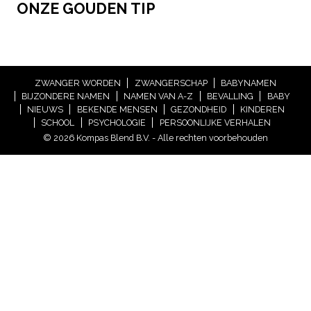
ONZE GOUDEN TIP
ZWANGER WORDEN
ZWANGERSCHAP
BABYNAMEN
BIJZONDERE NAMEN
NAMEN VAN A-Z
BEVALLING
BABY
NIEUWS
BEKENDE MENSEN
GEZONDHEID
KINDEREN
SCHOOL
PSYCHOLOGIE
PERSOONLIJKE VERHALEN
© 2026 Kompas Blend B.V. - Alle rechten voorbehouden