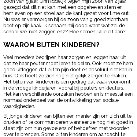
zoon van 9 jaar. Onmiddelijk tegen mijn zoon van 2 jaar
gezegd dat dit niet kan, met een opgeheven stem en
hem even op een stoel aan de kant gezet voor time out.
Nu was er vanmorgen bij de zoon van 9 goed zichtbare
beet op zijn kaak. Ik schaam mij dood want wat zal de
school wel niet zeggen enz? Hoe nemen jullie dit aan?’
WAAROM BIJTEN KINDEREN?
Veel moeders begrijpen haar zorgen en leggen haar uit
dat ze haar peuter moet leren te delen. Ook moet ze hem
goed uitleggen dat bijten pijn doet en absoluut niet kan in
huis. Ook hoeft ze zich nog niet gelijk zorgen te maken.
Het bijten van kinderen is een gedrag dat vaak voorkomt
in de vroege kinderjaren, vooral bij peuters en kleuters.
Het kan verschillende oorzaken hebben en is meestal een
normaal onderdeel van de ontwikkeling van sociale
vaardigheden.
Bij jonge kinderen kan bijten een manier zijn om zich uit te
drukken of te communiceren wanneer ze nog niet goed in
staat zijn om hun gevoelens of behoeften met woorden
over te brengen. Soms bijten kinderen om aandacht te