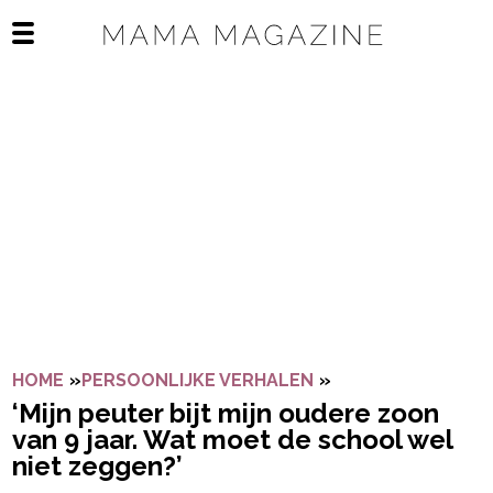
Navigatie overslaan
Open het mobiele menu
HOME
»
PERSOONLIJKE VERHALEN
»
‘MIJN PEUTER BI
‘Mijn peuter bijt mijn oudere zoon
van 9 jaar. Wat moet de school wel
niet zeggen?’