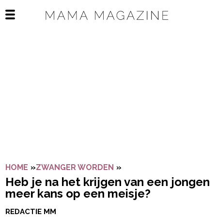
Navigatie overslaan
Open het mobiele menu
HOME
»
ZWANGER WORDEN
»
HEB JE NA HET KRIJGEN
Heb je na het krijgen van een jongen
meer kans op een meisje?
REDACTIE MM