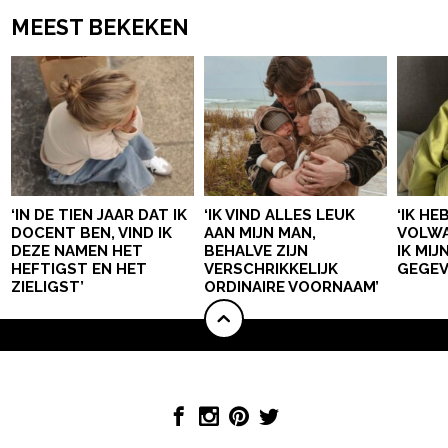
MEEST BEKEKEN
‘IN DE TIEN JAAR DAT IK
‘IK VIND ALLES LEUK
‘IK HE
DOCENT BEN, VIND IK
AAN MIJN MAN,
VOLWA
DEZE NAMEN HET
BEHALVE ZIJN
IK MI
HEFTIGST EN HET
VERSCHRIKKELIJK
GEGEV
ZIELIGST’
ORDINAIRE VOORNAAM’