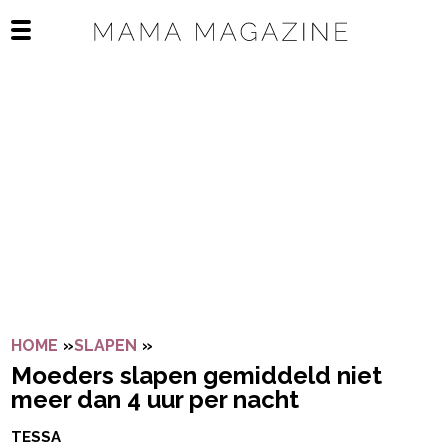
Navigatie overslaan
Open het mobiele menu
HOME
»
SLAPEN
»
MOEDERS SLAPEN GEMIDDELD NIET 
Moeders slapen gemiddeld niet
meer dan 4 uur per nacht
TESSA