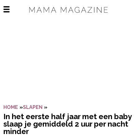
Navigatie overslaan
Open het mobiele menu
HOME
»
SLAPEN
»
IN HET EERSTE HALF JAAR MET EEN 
In het eerste half jaar met een baby
slaap je gemiddeld 2 uur per nacht
minder