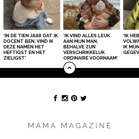
‘IN DE TIEN JAAR DAT IK
‘IK VIND ALLES LEUK
‘IK HE
DOCENT BEN, VIND IK
AAN MIJN MAN,
VOLWA
DEZE NAMEN HET
BEHALVE ZIJN
IK MI
HEFTIGST EN HET
VERSCHRIKKELIJK
GEGEV
ZIELIGST’
ORDINAIRE VOORNAAM’