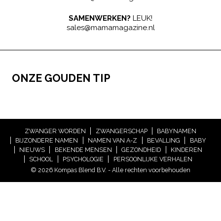
SAMENWERKEN?
LEUK!
sales@mamamagazine.nl
ONZE GOUDEN TIP
ZWANGER WORDEN
ZWANGERSCHAP
BABYNAMEN
BIJZONDERE NAMEN
NAMEN VAN A-Z
BEVALLING
BABY
NIEUWS
BEKENDE MENSEN
GEZONDHEID
KINDEREN
SCHOOL
PSYCHOLOGIE
PERSOONLIJKE VERHALEN
© 2026 Kompas Blend B.V. - Alle rechten voorbehouden