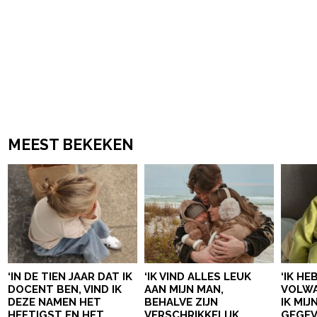
MEEST BEKEKEN
‘IN DE TIEN JAAR DAT IK
‘IK VIND ALLES LEUK
‘IK HE
DOCENT BEN, VIND IK
AAN MIJN MAN,
VOLWA
DEZE NAMEN HET
BEHALVE ZIJN
IK MI
HEFTIGST EN HET
VERSCHRIKKELIJK
GEGEV