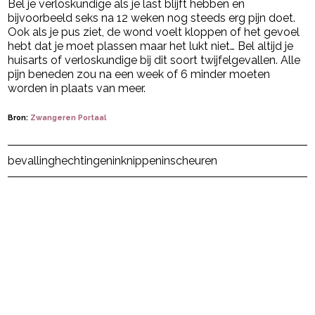
Bel je verloskundige als je last blijft hebben en
bijvoorbeeld seks na 12 weken nog steeds erg pijn doet.
Ook als je pus ziet, de wond voelt kloppen of het gevoel
hebt dat je moet plassen maar het lukt niet… Bel altijd je
huisarts of verloskundige bij dit soort twijfelgevallen. Alle
pijn beneden zou na een week of 6 minder moeten
worden in plaats van meer.
Bron:
Zwangeren Portaal
Post Views:
167
bevalling
hechtingen
inknippen
inscheuren
powered by