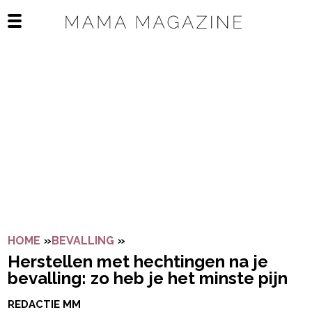
Navigatie overslaan
Open het mobiele menu
HOME
»
BEVALLING
»
HERSTELLEN MET HECHTINGEN NA 
Herstellen met hechtingen na je
bevalling: zo heb je het minste pijn
REDACTIE MM